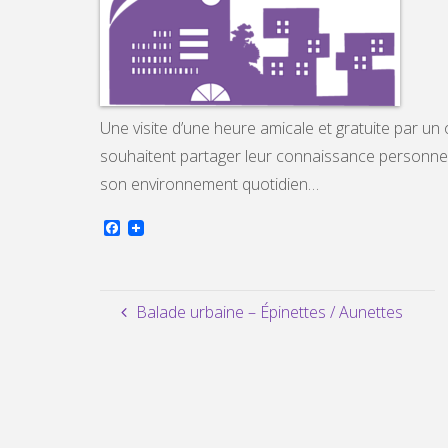
Une visite d’une heure amicale et gratuite par u
souhaitent partager leur connaissance personnell
son environnement quotidien…
F
a
c
e
b
o
Balade urbaine – Épinettes / Aunettes
o
k