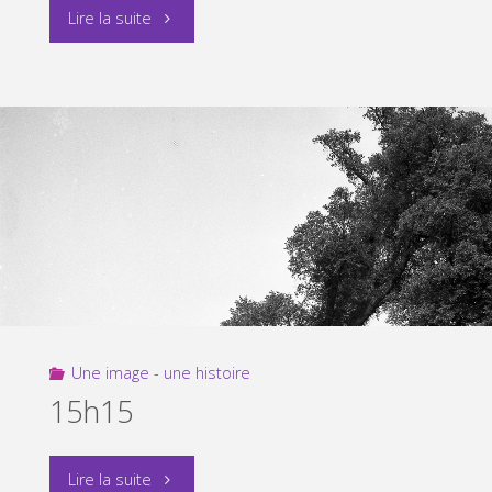
"Silence
Lire la suite
!!!
ça
pousse…"
Une image - une histoire
15h15
"15h15"
Lire la suite