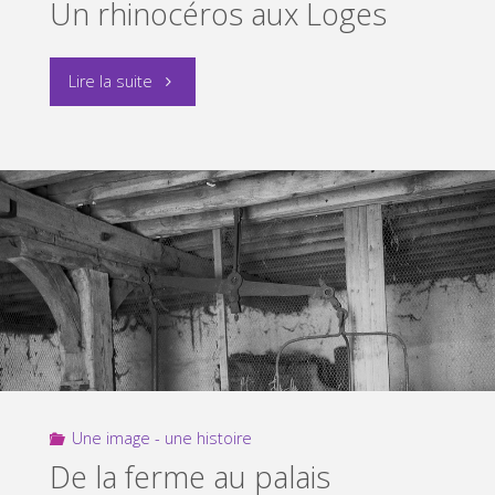
Un rhinocéros aux Loges
"Un
Lire la suite
rhinocéros
aux
Loges"
Une image - une histoire
De la ferme au palais