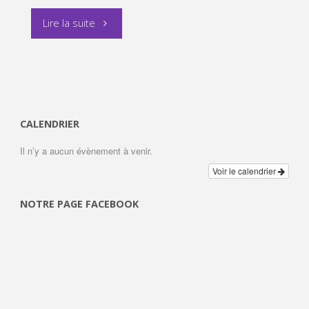
"Cathédrale
Lire la suite
d’EVRY :
nettoyage
de
CALENDRIER
la
Il n’y a aucun évènement à venir.
croix
Voir le calendrier
extérieure"
NOTRE PAGE FACEBOOK