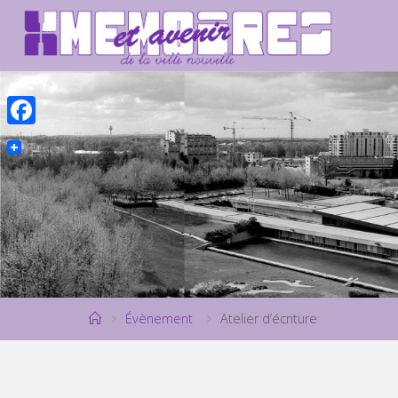
Skip
to
content
Facebook
Home
Évènement
Atelier d’écriture