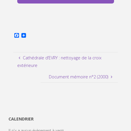
F
a
c
e
b
Cathédrale d’EVRY : nettoyage de la croix
o
o
extérieure
k
Document mémoire n°2 (2000)
CALENDRIER
Il n’y a aucun évènement à venir.