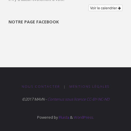
Voir le calendrier
NOTRE PAGE FACEBOOK
NOUS CONTACTER
|
MENTIONS LÉGALES
©2017 MAVN -
Contenus sous licence CC-BY-NC-ND
Powered by
Fluida
&
WordPress.