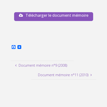
Télécharger le document mémoire
F
a
c
e
b
Document mémoire n°9 (2008)
o
o
k
Document mémoire n°11 (2010)