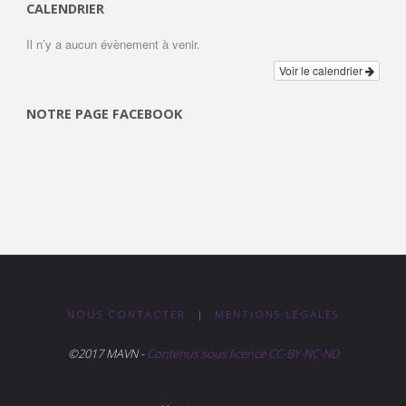
CALENDRIER
Il n’y a aucun évènement à venir.
Voir le calendrier
NOTRE PAGE FACEBOOK
NOUS CONTACTER
|
MENTIONS LÉGALES
©2017 MAVN -
Contenus sous licence CC-BY-NC-ND