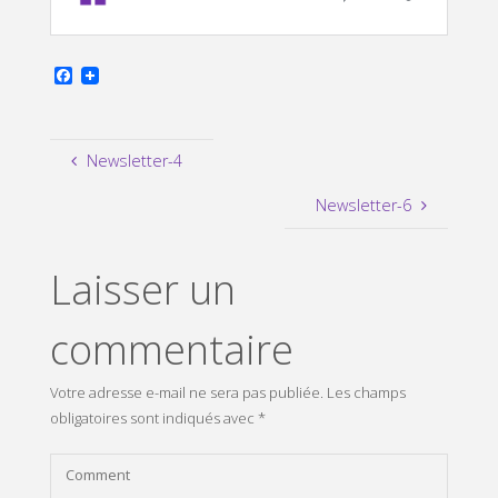
F
a
c
e
b
Newsletter-4
o
o
k
Newsletter-6
Laisser un
commentaire
Votre adresse e-mail ne sera pas publiée.
Les champs
obligatoires sont indiqués avec
*