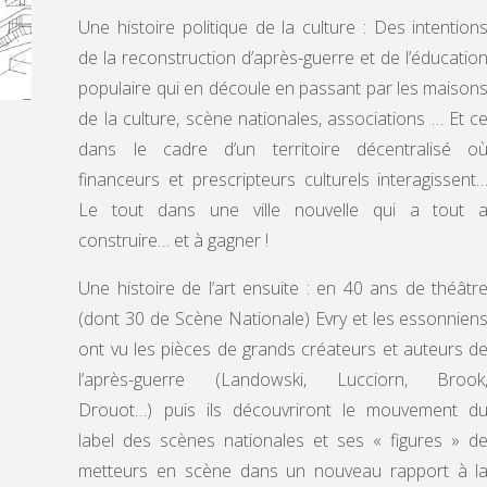
Une histoire politique de la culture : Des intention
de la reconstruction d’après-guerre et de l’éducatio
populaire qui en découle en passant par les maison
de la culture, scène nationales, associations … Et c
dans le cadre d’un territoire décentralisé o
financeurs et prescripteurs culturels interagissent
Le tout dans une ville nouvelle qui a tout 
construire… et à gagner !
Une histoire de l’art ensuite : en 40 ans de théâtr
(dont 30 de Scène Nationale) Evry et les essonnien
ont vu les pièces de grands créateurs et auteurs d
l’après-guerre (Landowski, Lucciorn, Brook
Drouot…) puis ils découvriront le mouvement d
label des scènes nationales et ses « figures » d
metteurs en scène dans un nouveau rapport à l