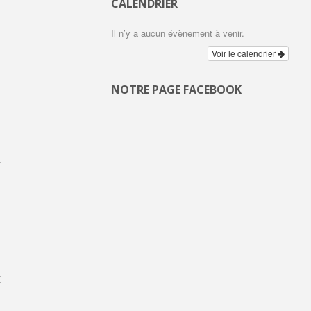
CALENDRIER
Il n’y a aucun évènement à venir.
Voir le calendrier
NOTRE PAGE FACEBOOK
-
n
e
e
»
t