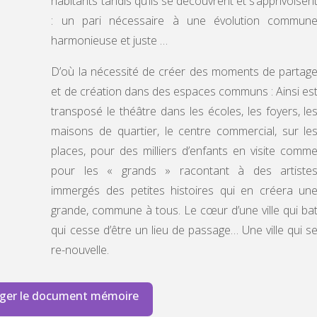
habitants tandis qu’ils se découvrent et s’apprivoisen
: un pari nécessaire à une évolution commun
harmonieuse et juste …
D’où la nécessité de créer des moments de partag
et de création dans des espaces communs : Ainsi es
transposé le théâtre dans les écoles, les foyers, le
maisons de quartier, le centre commercial, sur le
places, pour des milliers d’enfants en visite comm
pour les « grands » racontant à des artiste
immergés des petites histoires qui en créera un
grande, commune à tous. Le cœur d’une ville qui ba
qui cesse d’être un lieu de passage… Une ville qui s
re-nouvelle.
ger le document mémoire