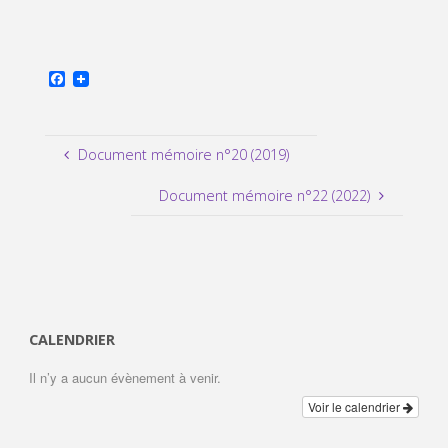
F
a
c
e
b
Document mémoire n°20 (2019)
o
o
k
Document mémoire n°22 (2022)
CALENDRIER
Il n’y a aucun évènement à venir.
Voir le calendrier