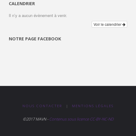
CALENDRIER
Il n’y a aucun évènement à venir.
Voir le calendrier
NOTRE PAGE FACEBOOK
NOUS CONTACTER
|
MENTIONS LÉGALES
©2017 MAVN -
Contenus sous licence CC-BY-NC-ND