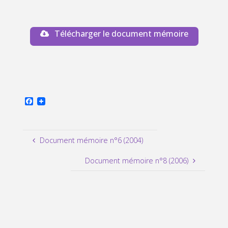
Télécharger le document mémoire
F
a
c
e
b
Document mémoire n°6 (2004)
o
o
k
Document mémoire n°8 (2006)